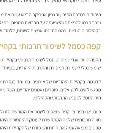
עצמו נחשב לטקס של ממש, שבו השתתפו כל בני המשפחה
היהודים במזרח התיכון ובצפון אפריקה הביאו עמם את מ
ובכך תרמו להפצתה והשפעתה על תרבויות נוספות. בתי קפ
בקהילות היהודיות, בהם התכנסו אנשים לשוחח, ללמוד ולד
קפה כסמל לשימור תרבותי בקהילו
הקפה היווה, ועדיין מהווה, סמל לשימור תרבותי בקהילות 
שימש ככלי לשמירת המסורת והתרבות היהודית, במיוחד ב
לדוגמה, בקהילות היהודיות של אירופה, במיוחד במזרח אי
מפגש לאינטלקטואלים, סופרים ואמנים יהודיים. המקומות
היה הסמל למפגש התרבותי והקהילתי.
כיום, אנו בפרוצ'י קפה שואפים לשמר את המורשת הזו ולה
חוויה תרבותית שלמה המתקשרת לעומק ההיסטוריה היהודי
מכינים מביאה עמה את הרוח והמסורת של הקהילות היהוד