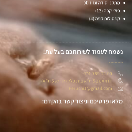
מתקני סודה וגזוז
(4)
פולי קפה
(13)
קפסולות קפה
(4)
נשמח לעמוד לשירותכם בעל עת!
074-769-14-00
דרויאנוב 5 ת"א בית כלל (לוריא 5 ת"א)
Feruchi1@gmail.com
מלאו פרטיכם וניצור קשר בהקדם: