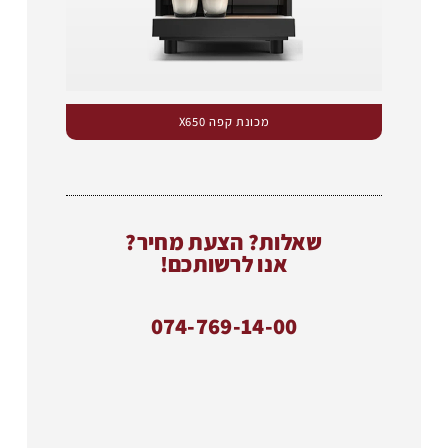
מכונת קפה X650
שאלות? הצעת מחיר?
אנו לרשותכם!
074-769-14-00