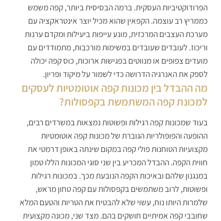
הפרודוקטיביות העסקית. ברמה הבסיסית ביותר, קפה משמש
כממריץ רב עוצמה. הקפאין שהוא מכיל יוצר אינטראקציה עם
מערכת העצבים המרכזית, מונע עייפות ביעילות ומקדם ערנות
וריכוז. לעובדים שעובדים במשימות מורכבות, מתמודדים עם
מועדים צפופים או מנווטים בפגישות ארוכות, כוס קפה יכולה
לספק את האנרגיה הדרושה כדי לשמור על מיקוד ופריון.
מה ההבדל בין מכונות קפה אוטומטיות לעסקים
למכונת קפה המשתמשת בקפסולות?
בעוד שמכונות קפה רגילות ופשוטות נמצאות במשרדים רבים,
ההופעה והפופולריות הגוברת של מכונות קפה אוטומטיות
מקצועיות הטוחנות פולי קפה במקום שינתה באופן דרמטי את
חווית הקפה. ההבדל המכריע בין שני סוגי המכונות הללו טמון
במנגנון שלהם ובאיכות הקפה הנובעת מכך. במכונות רגילות
ופשוטות, לרוב משתמשים בקפסולות עם קפה טחון מראש,
שלמרות היותו נוח, עשוי שלא להבטיח את הטריות והטעם המלא
שחובבי קפה אמיתיים חושקים בהם. מצד שני, מכונה מקצועית