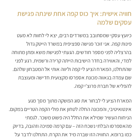
חוויה אישית: איך כוס קפה אחת שינתה פגישת
עסקים שלמה
כיועץ עסקי שמסתובב במשרדים רבים, יצא לי לחוות לא מעט
פינות קפה. אני זוכר פגישה ספציפית במשרד הייטק גדול
בהרצליה לפני מספר חודשים. הגעתי לפגישת משא ומתן מתוחה
למדי, והאווירה בחדר הישיבות הייתה קרירה ורשמית. רגע לפני
שהתחלנו, המארח הציע לי קפה וליווה אותי אל המטבחון שלהם.
שם עמדה בגאווה מכונת אספרסו מקצועית חדישה ומעוצבת
להפליא של חברת פרוצ'י קפה.
המארח הציע לי לבחור את סוג המשקה מתוך מסך מגע
אינטואיטיבי, והמכונה החלה לטחון את פולי הקפה הטריים במקום.
הניחוח העשיר שמילא את החלל היה פשוט משכר. לגמתי
מהאספרסו הבלתי נשכח הזה – עם קרמה סמיכה וזהובה, בדיוק
כמו ברומא. החוויה הזו שברה מיד את הקרח. התחלנו לדבר על