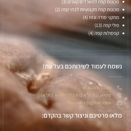
מכונות קפה למשרדים קטנים
(3)
מכונות קפה מקצועיות לבתי קפה
(2)
מתקני סודה וגזוז
(4)
פולי קפה
(13)
קפסולות קפה
(4)
נשמח לעמוד לשירותכם בעל עת!
074-769-14-00
דרויאנוב 5 ת"א בית כלל (לוריא 5 ת"א)
Feruchi1@gmail.com
מלאו פרטיכם וניצור קשר בהקדם: