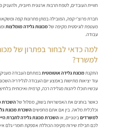
חוויית העובדים, לטפח תרבות ארגונית חיובית, ולהעניק פ
חברת פרוצ'י קפה, המובילה במתן פתרונות קפה ומשקאו
מעטפת לוגיסטית מקיפה של
מכונות גלידה מומלצות
ומת
עבודה.
למה כדאי לבחור בפתרון של מכו
למשרד?
התקנת
מכונת גלידה אוטומטית
במתחם העבודה מעניקה י
עוד יציאות מתישות באמצע יום העבודה לגלידריה השכונת
עכשיו תוכלו ליהנות מגלידה רכה, קרמית ואיכותית בלחי
כאשר בוחנים את האפשרויות בשוק, מסלול של
השכרת מכ
וכלכלית מלאה. בין אם אתם מחפשים
השכרת מכונת גל
למשרדים
בינוניים, או
השכרת מכונת גלידה לחברת היי
לכם חבילת שירות מקיפה הכוללת אספקת חומרי גלם איכו