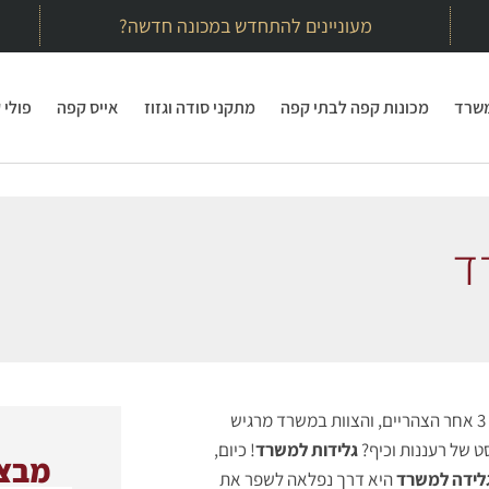
מעוניינים להתחדש במכונה חדשה?
משרד
מכונות קפה לבתי קפה
מתקני סודה וגזוז
אייס קפה
פולי 
ד
תארו לעצמכם את הסיטואציה הבאה: יום קיץ חם, השעה 3 אחר הצהריים, והצוות במשרד מרגיש
ט של רעננות וכיף?
גלידות למשרד
! כיום,
מבצע
לידה למשרד
היא דרך נפלאה לשפר את