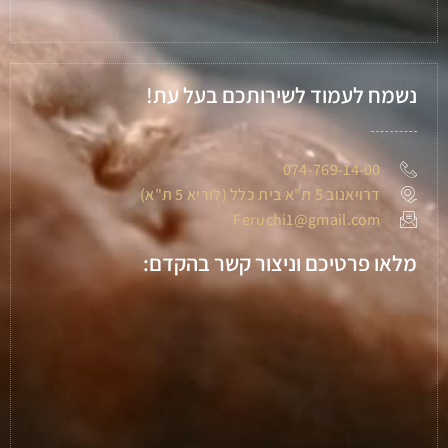
נשמח לעמוד לשירותכם בעל עת!
074-769-14-00
דרויאנוב 5 ת"א בית כלל (לוריא 5 ת"א)
Feruchi1@gmail.com
מלאו פרטיכם וניצור קשר בהקדם: