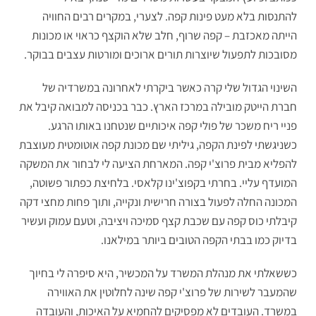
להתנסות בלא מעט פינות קפה. לצערי, במקרים רבים החוויה
הייתה מאכזבת – קפה שרוף, חלב שלא הוקצף כראוי או מכונות
מסובכות לתפעול שיוצרות תורים ארוכים ומורטות עצבים בבוקר.
השינוי הגדול שלי קרה כאשר ביקרתי לאחרונה במשרדיה של
חברת הייטק מובילה במרכז הארץ. כבר בכניסה למבואה קיבל את
פניי ריח משכר של פולי קפה איכותיים שנטחנו באותו הרגע.
כשניגשתי לפינת הקפה, גיליתי שם מכונת קפה אוטומטית מעוצבת
להפליא מבית פרוצ'י קפה. המארחת הציעה לי לבחור את המשקה
המועדף עליי. בחרתי בקפוצ'ינו קלאסי. בלחיצת כפתור פשוטה,
המכונה החלה לפעול בצורה חרישית ונקייה, ותוך פחות מחצי דקה
קיבלתי כוס קפה עם שכבת קצף סמיכה ויציבה, וטעם עמוק ועשיר
בדיוק כמו בבתי הקפה הטובים ביותר במילאנו.
כששאלתי את מנהלת המשרד על המכשיר, היא סיפרה לי בחיוך
שהמעבר לשירות של פרוצ'י קפה שינה לחלוטין את האווירה
במשרד. העובדים לא מפסיקים להחמיא על האיכות, והעובדה