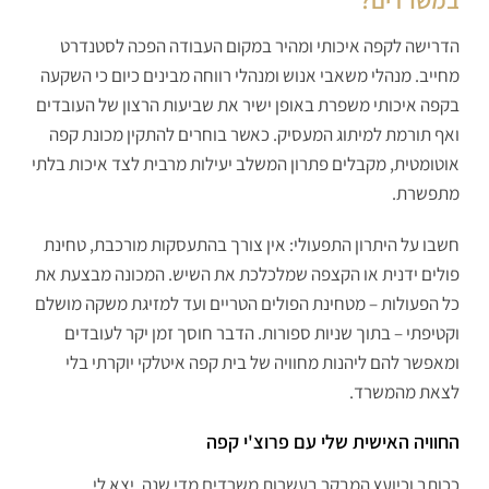
במשרדים?
הדרישה לקפה איכותי ומהיר במקום העבודה הפכה לסטנדרט
מחייב. מנהלי משאבי אנוש ומנהלי רווחה מבינים כיום כי השקעה
בקפה איכותי משפרת באופן ישיר את שביעות הרצון של העובדים
ואף תורמת למיתוג המעסיק. כאשר בוחרים להתקין מכונת קפה
אוטומטית, מקבלים פתרון המשלב יעילות מרבית לצד איכות בלתי
מתפשרת.
חשבו על היתרון התפעולי: אין צורך בהתעסקות מורכבת, טחינת
פולים ידנית או הקצפה שמלכלכת את השיש. המכונה מבצעת את
כל הפעולות – מטחינת הפולים הטריים ועד למזיגת משקה מושלם
וקטיפתי – בתוך שניות ספורות. הדבר חוסך זמן יקר לעובדים
ומאפשר להם ליהנות מחוויה של בית קפה איטלקי יוקרתי בלי
לצאת מהמשרד.
החוויה האישית שלי עם פרוצ'י קפה
ככותב וכיועץ המבקר בעשרות משרדים מדי שנה, יצא לי