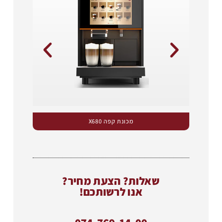
מכונת קפה X680
שאלות? הצעת מחיר?
אנו לרשותכם!