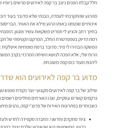
חלל קבלת הפנים ניצב בר קפה לאירועים מרשים ביופיו ש
מהרגע שהתקרבתי לעמדה, הבנתי שלא מדובר בעוד דוכן ק
איכותיים שנטחנו באותו הרגע מילא את האוויר. הבריסטה
בחיוך רחב והציע לי תפריט משקאות עשיר ומגוון. הזמנתי 
רמת הדיוק בטמפרטורת החלב, המרקם הקטיפתי של הקצ
המשקה הבהירו לי מיד: מדובר ברמת מומחיות איטלקית א
הרוח שלי, אלא הפכה לנושא השיחה המרכזי בקרב המשתת
ליהנות מעוד כוס קפה משובחת.
מדוע בר קפה לאירועים הוא שדרו
שילוב של בר קפה לאירועים מקצועי יוצר נקודת מפגש טב
נרקמים קשרים עסקיים, שבו האורחים מחליפים רשמים וש
כשבוחרים בפתרונות האירוח של פרוצ'י קפה, נהנים מיתרו
ציוד מתקדם וחדשני: החברה מקפידה לחדש ולעדכ
רבעון. המשמעות היא שהאירוע שלכם יצויד במכונ