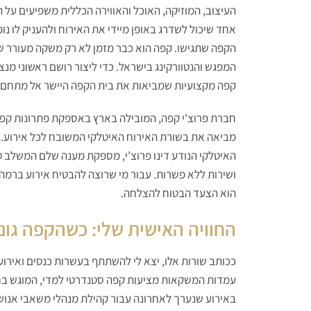
העיצוב, המוזיקה, האוכל והאווירה הכללית משפיעים על 
אחד שיכול לשדרג באופן מיידי את האירוח ולהעניק לו נופ
הקפה שתגישו. קפה הוא כבר מזמן לא רק משקה מעורר ש
המפגש והנטוורקינג בישראל. כדי ליצור רושם ראשוני מנ
קפה מקצועיות שמביאות את בית הקפה היישר אל מתחם ה
חברת פרוצ'י קפה, המובילה בארץ באספקת פתרונות קפ
מביאה את בשורת האירוח האיטלקי המשובח לכל אירוע
האיטלקי הנודע דינו פרוצ’י, מספקת מענה שלם המשלב ט
ושירות ללא פשרות. עבור מי שרוצה להבטיח אירוע ברמה
הוא הצעד הבטוח להצלחה.
החוויה האישית שלי: כשהקפה גו
ככותב שורות אלו, יצא לי להשתתף בעשרות כנסים ואירוע
עמדות המשקאות מציעות קפה סטנדרטי למדי, המוגש בחי
באירוע שנערך לאחרונה עבור קהילת מנהלי משאבי אנוש מו