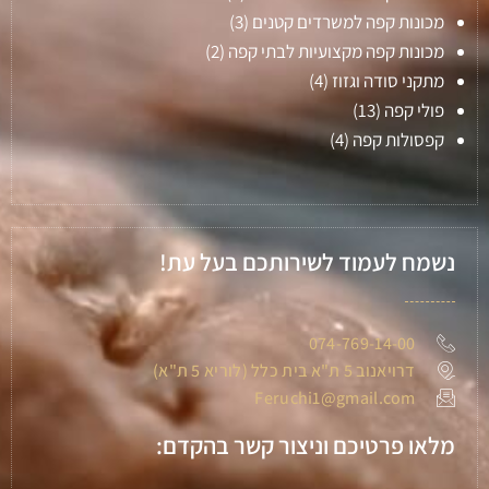
מכונות קפה למשרדים קטנים
(3)
מכונות קפה מקצועיות לבתי קפה
(2)
מתקני סודה וגזוז
(4)
פולי קפה
(13)
קפסולות קפה
(4)
נשמח לעמוד לשירותכם בעל עת!
074-769-14-00
דרויאנוב 5 ת"א בית כלל (לוריא 5 ת"א)
Feruchi1@gmail.com
מלאו פרטיכם וניצור קשר בהקדם: