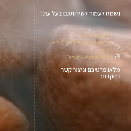
נשמח לעמוד לשירותכם בעל עת!
074-769-14-00
דרויאנוב 5 ת"א בית כלל (לוריא 5
ת"א)
Feruchi1@gmail.com
מלאו פרטיכם וניצור קשר
בהקדם: