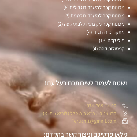
מכונות קפה למשרדים גדולים
(6)
מכונות קפה למשרדים קטנים
(3)
מכונות קפה מקצועיות לבתי קפה
(2)
מתקני סודה וגזוז
(4)
פולי קפה
(13)
קפסולות קפה
(4)
נשמח לעמוד לשירותכם בעל עת!
074-769-14-00
דרויאנוב 5 ת"א בית כלל (לוריא 5 ת"א)
Feruchi1@gmail.com
מלאו פרטיכם וניצור קשר בהקדם: