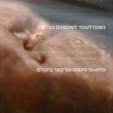
נשמח לעמוד לשירותכם בעל עת!
074-769-14-00
דרויאנוב 5 ת"א בית כלל (לוריא 5 ת"א)
Feruchi1@gmail.com
מלאו פרטיכם וניצור קשר בהקדם: