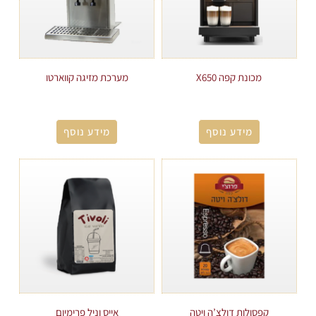
מכונת קפה X650
מערכת מזיגה קווארטו
מידע נוסף
מידע נוסף
קפסולות דולצ’ה ויטה
אייס וניל פרימיום